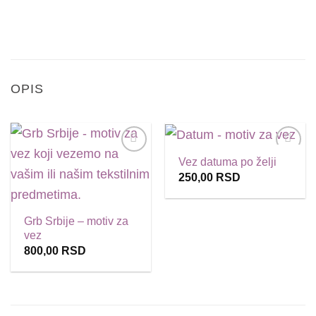
OPIS
Vez datuma po želji
Dodaj
Dodaj
u
u
250,00
RSD
listu
listu
želja
želja
Grb Srbije – motiv za
vez
800,00
RSD