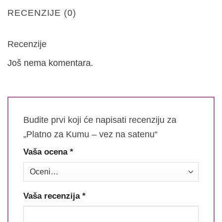
RECENZIJE (0)
Recenzije
Još nema komentara.
Budite prvi koji će napisati recenziju za
„Platno za Kumu – vez na satenu“
Vaša ocena
*
Vaša recenzija
*