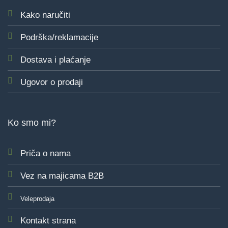
Kako naručiti
Podrška/reklamacije
Dostava i plaćanje
Ugovor o prodaji
Ko smo mi?
Priča o nama
Vez na majicama B2B
Veleprodaja
Kontakt strana