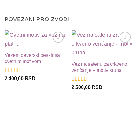
POVEZANI PROIZVODI
Dodaj
Dodaj
u
u
Vezeni deverski peskir sa
listu
listu
cvetnim motivom
želja
želja
Vez na satenu za crkveno
venčanje – motiv kruna
Ocenjeno sa
2.400,00
RSD
5
od 5
Ocenjeno
2.500,00
RSD
sa
4
od 5