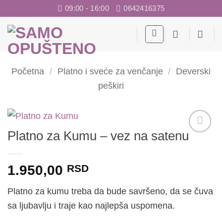
Preskoči
09:00 - 16:00
0642416375
na
sadržaj
Početna
/
Platno i sveće za venčanje
/
Deverski
peškiri
Platno za Kumu – vez na satenu
Dodaj
u
listu
1.950,00
RSD
želja
Platno za kumu treba da bude savršeno, da se čuva
sa ljubavlju i traje kao najlepša uspomena.