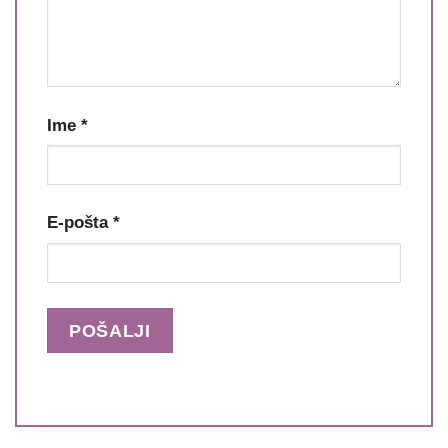
Ime
*
E-pošta
*