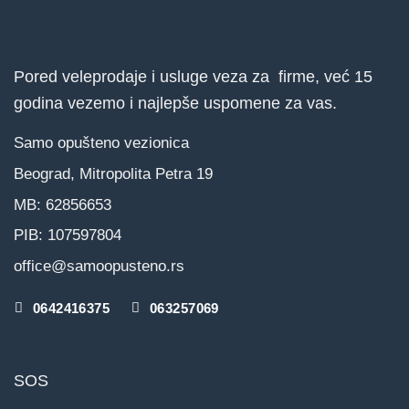
Pored veleprodaje i usluge veza za firme, već 15
godina vezemo i najlepše uspomene za vas.
Samo opušteno vezionica
Beograd, Mitropolita Petra 19
MB: 62856653
PIB: 107597804
office@samoopusteno.rs
0642416375
063257069
SOS