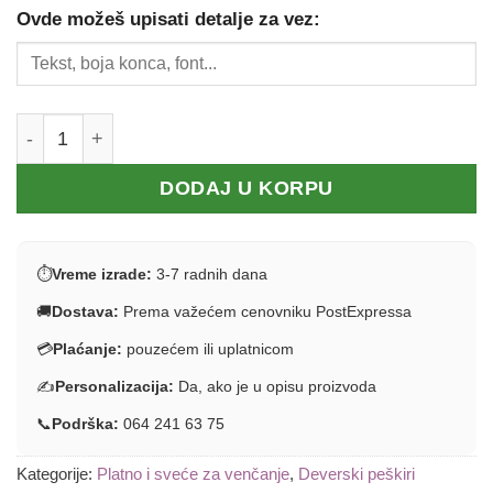
Ovde možeš upisati detalje za vez:
Platno za Kumu - vez na satenu količina
DODAJ U KORPU
⏱
Vreme izrade:
3-7 radnih dana
🚚
Dostava:
Prema važećem cenovniku PostExpressa
💳
Plaćanje:
pouzećem ili uplatnicom
✍️
Personalizacija:
Da, ako je u opisu proizvoda
📞
Podrška:
064 241 63 75
Kategorije:
Platno i sveće za venčanje
,
Deverski peškiri