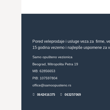
Pored veleprodaje i usluge veza za firme, v
15 godina vezemo i najlepše uspomene za v
Samo opušteno vezionica
Beograd, Mitropolita Petra 19
MB: 62856653
PIB: 107597804
office@samoopusteno.rs
0642416375
063257069