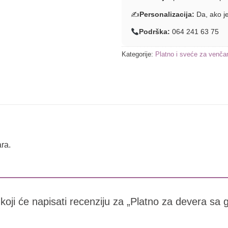
✍️
Personalizacija:
Da, ako je
Podrška:
064 241 63 75
Kategorije:
Platno i sveće za venča
ra.
 koji će napisati recenziju za „Platno za devera sa