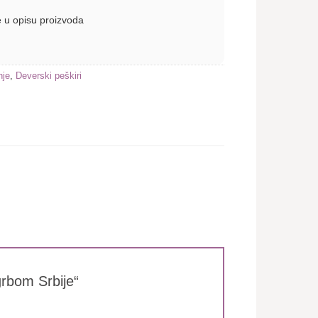
 u opisu proizvoda
nje
,
Deverski peškiri
 grbom Srbije“