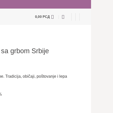
0,00
РСД
 sa grbom Srbije
. Tradicija, običaji, poštovanje i lepa
%