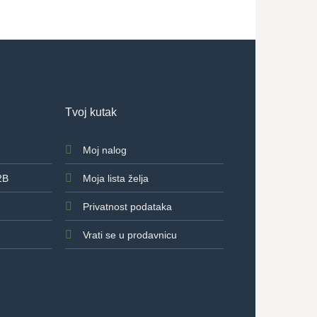
Tvoj kutak
Moj nalog
2B
Moja lista želja
Privatnost podataka
Vrati se u prodavnicu