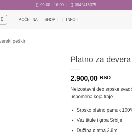
09:00 - 16:00
0642416375
POČETNA
SHOP
INFO
erski peškiri
Platno za devera
Dodaj
2.900,00
u listu
RSD
želja
Neizostavni deo srpske svadbe
uspomena koja traje
Srpsko platno pamuk 100
Vez titule i grba Srbije
Dužina platna 2,8m