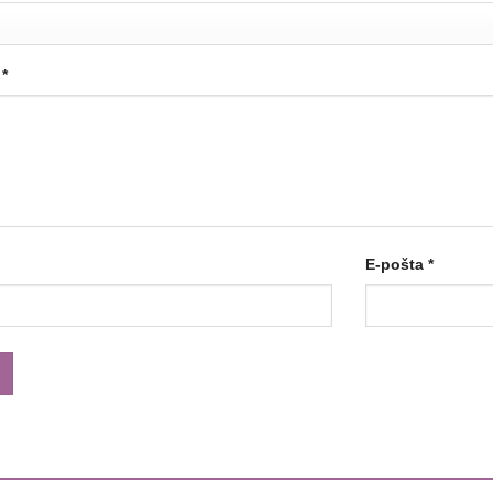
a
*
E-pošta
*