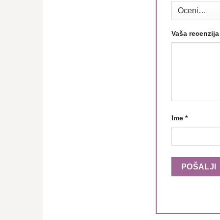
Vaša recenzij
Ime
*