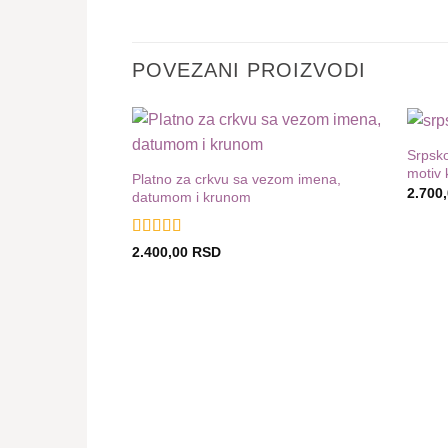
POVEZANI PROIZVODI
Srpsko
Dodaj
motiv 
u listu
Platno za crkvu sa vezom imena,
želja
2.700
datumom i krunom
Ocenjeno
2.400,00
RSD
sa
4
od 5