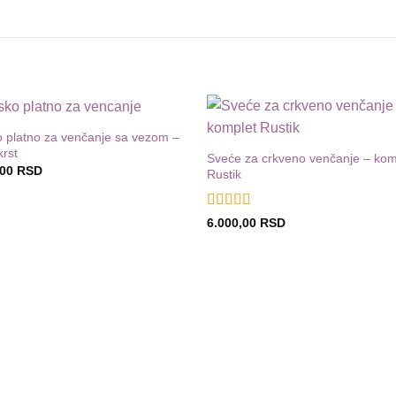
 platno za venčanje sa vezom –
Dodaj
D
krst
u listu
u
Sveće za crkveno venčanje – kom
želja
,00
RSD
Rustik
Ocenjeno sa
6.000,00
RSD
5
od 5