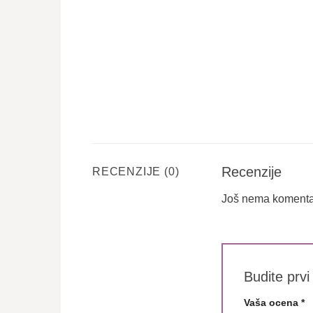
Recenzije
RECENZIJE (0)
Još nema komenta
Budite prvi
Vaša ocena
*