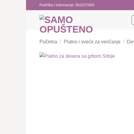
Preskoči
Podrška i informacije: 063257069
na
sadržaj
Početna
/
Platno i sveće za venčanje
/
Dev