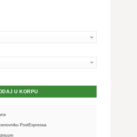
je količina
ODAJ U KORPU
ana
enovniku PostExpressa
atnicom