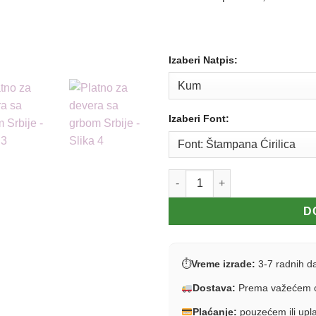
Izaberi Natpis:
Izaberi Font:
Platno za devera sa grbom Srbi
D
⏱
Vreme izrade:
3-7 radnih d
Dostava:
Prema važećem c
Plaćanje:
pouzećem ili upl