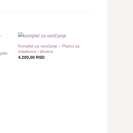
Komplet za venčanje – Platno za
odaj
Dodaj
mladence i devera
 listu
u listu
plet
želja
želja
4.200,00
RSD
Platno za venčanje
srpskom platnu
2.200,00
RSD