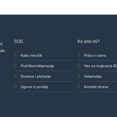
SOS
Ko smo mi?
eć
as.
Kako naručiti
Priča o nama
Podrška/reklamacije
Vez na majicama B
Dostava i plaćanje
Veleprodaja
Ugovor o prodaji
Kontakt strana