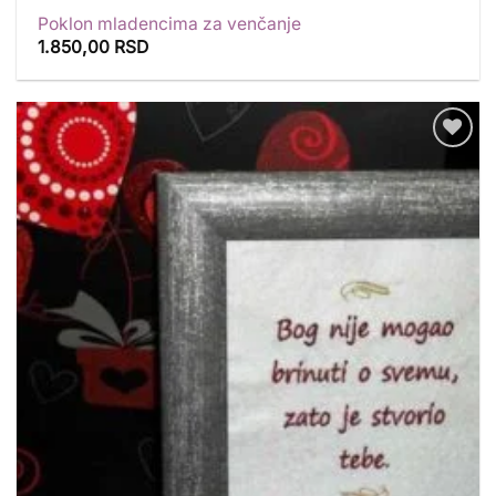
Poklon mladencima za venčanje
1.850,00
RSD
Dodaj
u
listu
želja