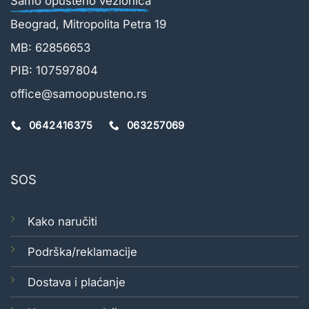
Samo opušteno vezionica
Beograd, Mitropolita Petra 19
MB: 62856653
PIB: 107597804
office@samoopusteno.rs
0642416375
063257069
SOS
Kako naručiti
Podrška/reklamacije
Dostava i plaćanje