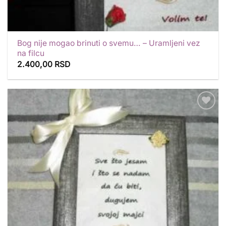
Bog nije mogao brinuti o svemu… – Uramljeni vez
na filcu
2.400,00
RSD
Dodaj
u
listu
želja