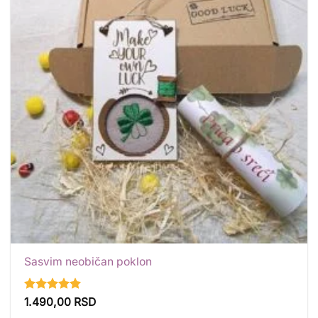
listu
želja
Sasvim neobičan poklon
Ocenjeno
1.490,00
RSD
sa
5
od 5