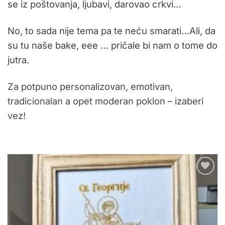
se iz poštovanja, ljubavi, darovao crkvi…
No, to sada nije tema pa te neću smarati…Ali, da
su tu naše bake, eee … pričale bi nam o tome do
jutra.
Za potpuno personalizovan, emotivan,
tradicionalan a opet moderan poklon – izaberi
vez!
Dodaj
u
listu
želja