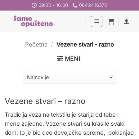
Preskoči
09:00 - 16:00
0642416375
na
sadržaj
Početna
/
Vezene stvari - razno
MENI
Vezene stvari – razno
Tradicija veza na tekstilu je starija od tebe i
mene zajedno. Vezene stvari su krasile svaki
dom, to je bio deo devojačke spreme, poklanjao