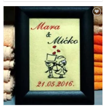
Dodaj
u
listu
želja