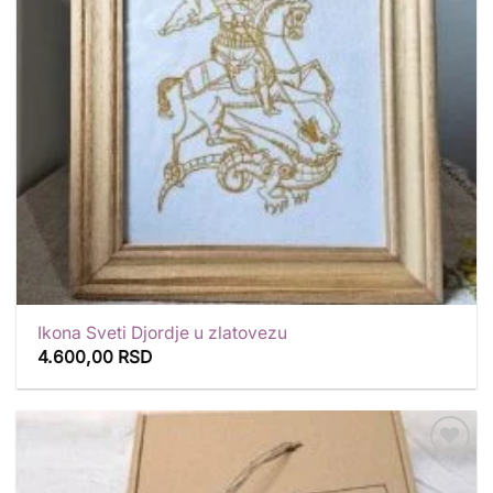
Ikona Sveti Djordje u zlatovezu
4.600,00
RSD
Dodaj
u