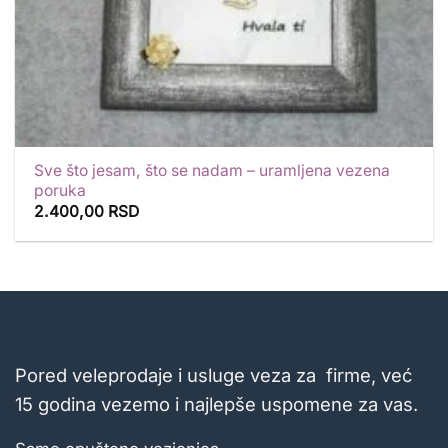
Sve što jesam, što se nadam – uramljena vezena
poruka
2.400,00
RSD
Pored veleprodaje i usluge veza za firme, već
15 godina vezemo i najlepše uspomene za vas.