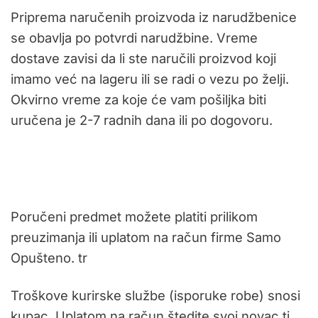
Priprema naručenih proizvoda iz narudžbenice
se obavlja po potvrdi narudžbine. Vreme
dostave zavisi da li ste naručili proizvod koji
imamo već na lageru ili se radi o vezu po želji.
Okvirno vreme za koje će vam pošiljka biti
uručena je 2-7 radnih dana ili po dogovoru.
Poručeni predmet možete platiti prilikom
preuzimanja ili uplatom na račun firme Samo
Opušteno. tr
Troškove kurirske službe (isporuke robe) snosi
kupac. Uplatom na račun štedite svoj novac tj