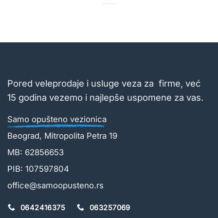
Pored veleprodaje i usluge veza za firme, već
15 godina vezemo i najlepše uspomene za vas.
Samo opušteno vezionica
Beograd, Mitropolita Petra 19
MB: 62856653
PIB: 107597804
office@samoopusteno.rs
0642416375
063257069