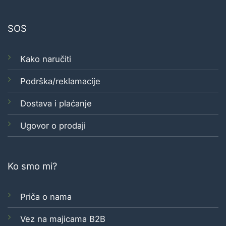
SOS
Kako naručiti
Podrška/reklamacije
Dostava i plaćanje
Ugovor o prodaji
Ko smo mi?
Priča o nama
Vez na majicama B2B