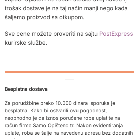
trošak dostave je na taj način manji nego kada
šaljemo proizvod sa otkupom.
Sve cene možete proveriti na sajtu
PostExpress
kurirske službe.
Besplatna dostava
Za porudžbine preko 10.000 dinara isporuka je
besplatna. Kako bi ostvarili ovu pogodnost,
neophodno je da iznos poručene robe uplatite na
račun firme Samo Opišteno tr. Nakon evidentiranja
uplate, roba se šalje na navedenu adresu bez dodatnih