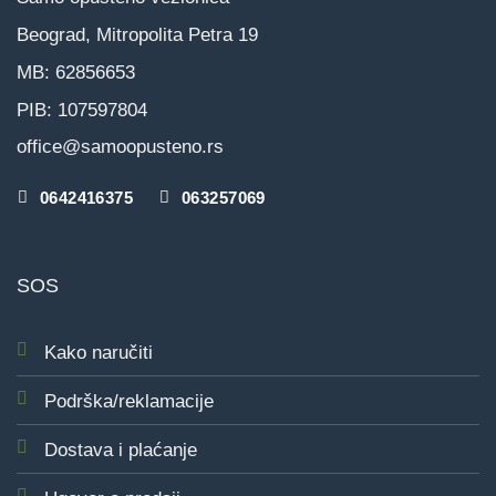
Beograd, Mitropolita Petra 19
MB: 62856653
PIB: 107597804
office@samoopusteno.rs
0642416375
063257069
SOS
Kako naručiti
Podrška/reklamacije
Dostava i plaćanje