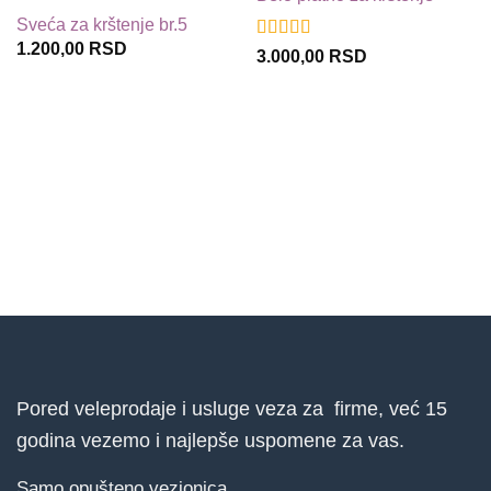
u
u
Sveća za krštenje br.5
listu
listu
1.200,00
RSD
Ocenjeno sa
želja
želja
3.000,00
RSD
5
od 5
Pored veleprodaje i usluge veza za firme, već 15
godina vezemo i najlepše uspomene za vas.
Samo opušteno vezionica