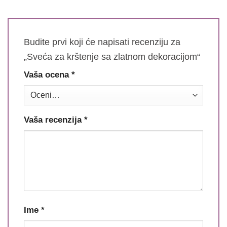
Budite prvi koji će napisati recenziju za
„Sveća za krštenje sa zlatnom dekoracijom“
Vaša ocena
*
Vaša recenzija
*
Ime
*