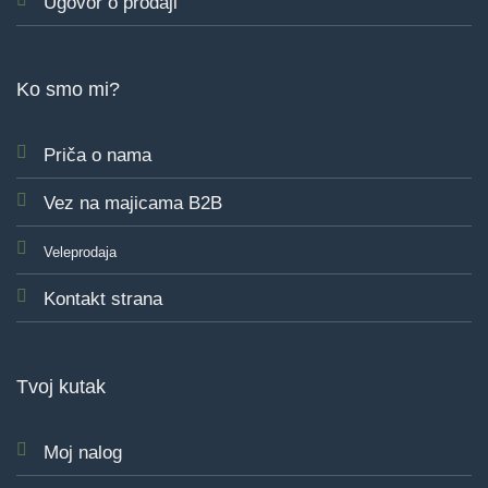
Ugovor o prodaji
Ko smo mi?
Priča o nama
Vez na majicama B2B
Veleprodaja
Kontakt strana
Tvoj kutak
Moj nalog