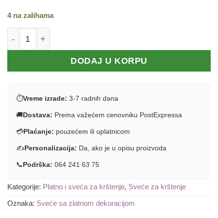
4 na zalihama
Sveća za krštenje sa zlatnom dekoracijom količina
DODAJ U KORPU
⏱
Vreme izrade:
3-7 radnih dana
🚚
Dostava:
Prema važećem cenovniku PostExpressa
💳
Plaćanje:
pouzećem ili uplatnicom
✍️
Personalizacija:
Da, ako je u opisu proizvoda
📞
Podrška:
064 241 63 75
Kategorije:
Platno i sveća za krštenje
,
Sveće za krštenje
Oznaka:
Sveće sa zlatnom dekoracijom