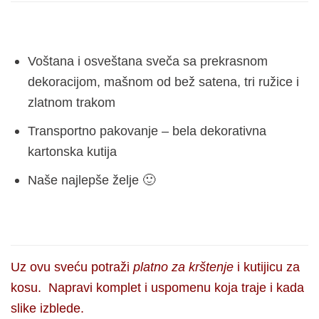
Voštana i osveštana sveča sa prekrasnom
dekoracijom, mašnom od bež satena, tri ružice i
zlatnom trakom
Transportno pakovanje – bela dekorativna
kartonska kutija
Naše najlepše želje 🙂
Uz ovu sveću potraži
platno za krštenje
i kutijicu za
kosu. Napravi komplet i uspomenu koja traje i kada
slike izblede.