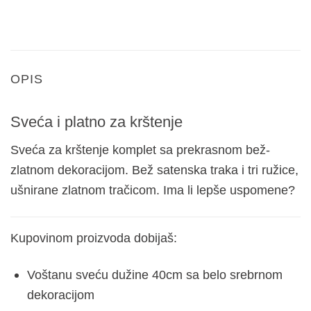
OPIS
Sveća i platno za krštenje
Sveća za krštenje komplet sa prekrasnom bež-
zlatnom dekoracijom. Bež satenska traka i tri ružice,
ušnirane zlatnom tračicom. Ima li lepše uspomene?
Kupovinom proizvoda dobijaš:
Voštanu sveću dužine 40cm sa belo srebrnom
dekoracijom