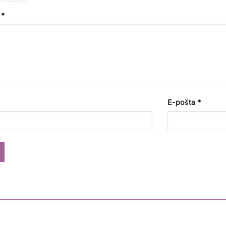
a
*
E-pošta
*