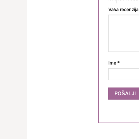
Vaša recenzij
Ime
*