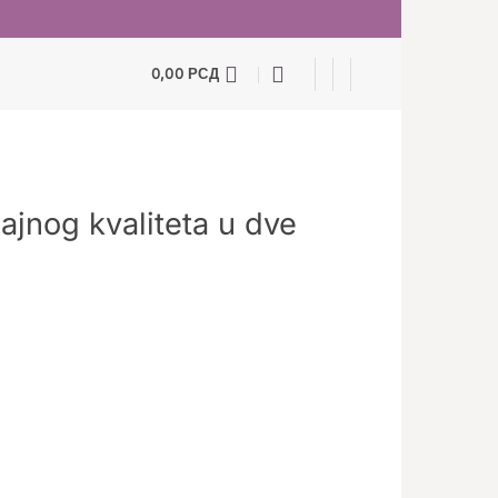
0,00
РСД
jajnog kvaliteta u dve