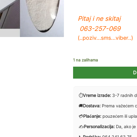
Pitaj i ne skitaj
063-257-069
(..poziv…sms…viber..)
1 na zalihama
D
⏱
Vreme izrade:
3-7 radnih 
🚚
Dostava:
Prema važećem c
💳
Plaćanje:
pouzećem ili upl
✍️
Personalizacija:
Da, ako je
📞
Podrška:
064 241 63 75