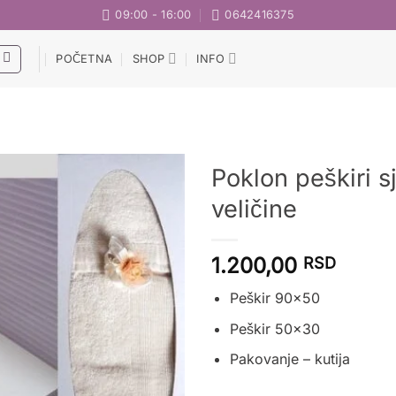
09:00 - 16:00
0642416375
POČETNA
SHOP
INFO
Poklon peškiri s
veličine
Dodaj
u
listu
1.200,00
RSD
želja
Peškir 90×50
Peškir 50×30
Pakovanje – kutija