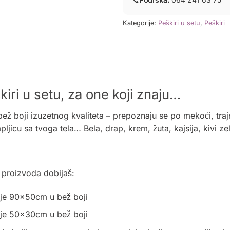
Kategorije:
Peškiri u setu
,
Peškiri
iri u setu, za one koji znaju…
bež boji izuzetnog kvaliteta – prepoznaju se po mekoći, traj
pljicu sa tvoga tela… Bela, drap, krem, žuta, kajsija, kivi ze
proizvoda dobijaš:
ije 90x50cm u bež boji
ije 50x30cm u bež boji