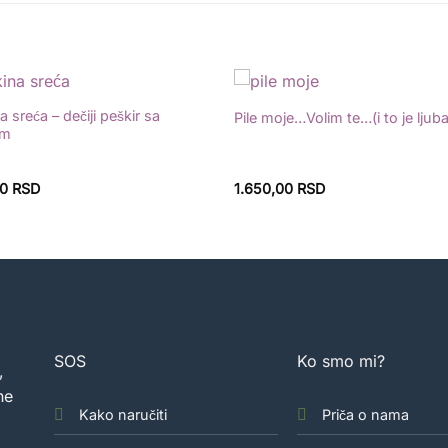
a sreća – dečiji peškir sa
Pile moje…Volim te…(i to je ljub
Dodaj
om
u
listu
želja
00
RSD
1.650,00
RSD
SOS
Ko smo mi?
,
ne
Kako naručiti
Priča o nama