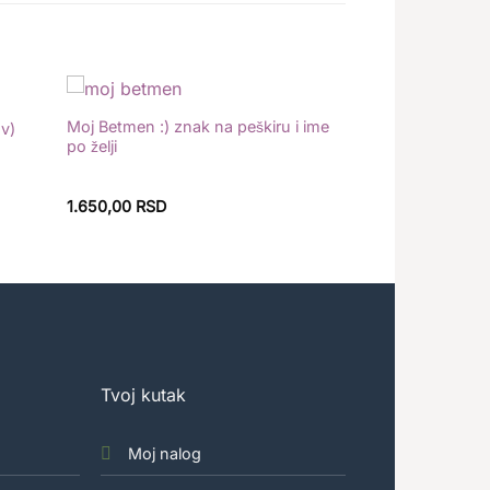
Moj Betmen :) znak na peškiru i ime
av)
Dodaj
Dodaj
po želji
u
u
listu
listu
želja
želja
1.650,00
RSD
Tvoj kutak
Moj nalog