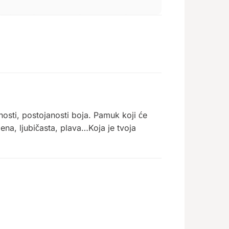
nosti, postojanosti boja. Pamuk koji će
lena, ljubičasta, plava…Koja je tvoja