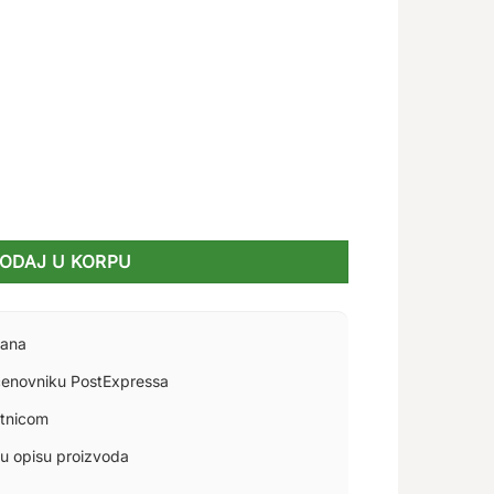
ODAJ U KORPU
dana
enovniku PostExpressa
atnicom
 u opisu proizvoda