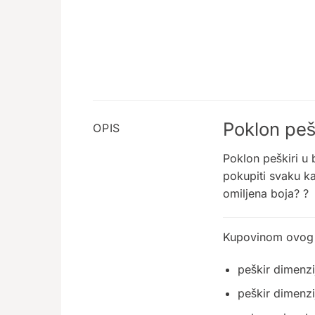
Poklon pešk
OPIS
Poklon peškiri u 
pokupiti svaku ka
omiljena boja? ?
Kupovinom ovog 
peškir dimenz
peškir dimenz