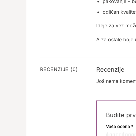
pakovanje – be
odličan kvalit
Ideje za vez može
A za ostale boje 
Recenzije
RECENZIJE (0)
Još nema koment
Budite prv
Vaša ocena
*