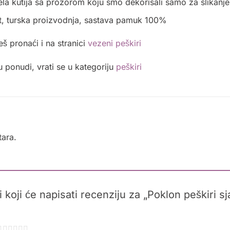
la kutija sa prozorom koju smo dekorisali samo za slikanje
et, turska proizvodnja, sastava pamuk 100%
š pronaći i na stranici
vezeni peškiri
u ponudi, vrati se u kategoriju
peškiri
ara.
i koji će napisati recenziju za „Poklon peškiri s