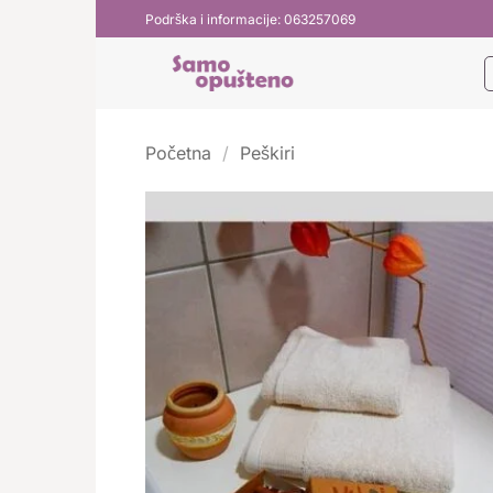
Preskoči
Podrška i informacije: 063257069
na
sadržaj
Početna
/
Peškiri