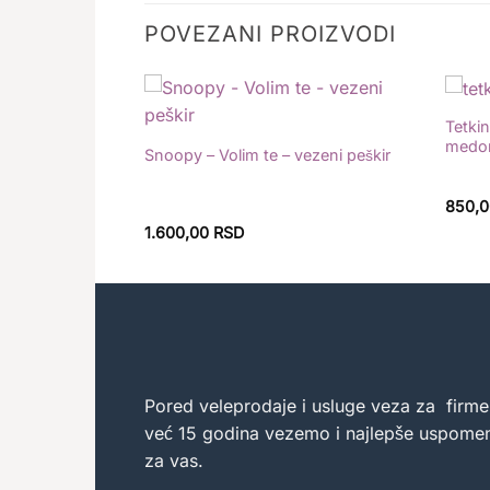
POVEZANI PROIZVODI
sa imenima i
Tetkin
Dodaj
Dodaj
med
u
u
Snoopy – Volim te – vezeni peškir
listu
listu
želja
želja
850,
1.600,00
RSD
Pored veleprodaje i usluge veza za firme
već 15 godina vezemo i najlepše uspome
za vas.