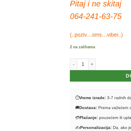
Pitaj i ne skitaj
064-241-63-75
(..poziv…sms…viber..)
2 na zalihama
Peškir za bebu količina
D
⏱
Vreme izrade:
3-7 radnih d
🚚
Dostava:
Prema važećem c
💳
Plaćanje:
pouzećem ili upl
✍️
Personalizacija:
Da, ako je