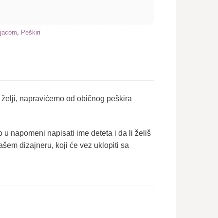
ljacom
,
Peškiri
želji, napravićemo od običnog peškira
u napomeni napisati ime deteta i da li želiš
našem dizajneru, koji će vez uklopiti sa