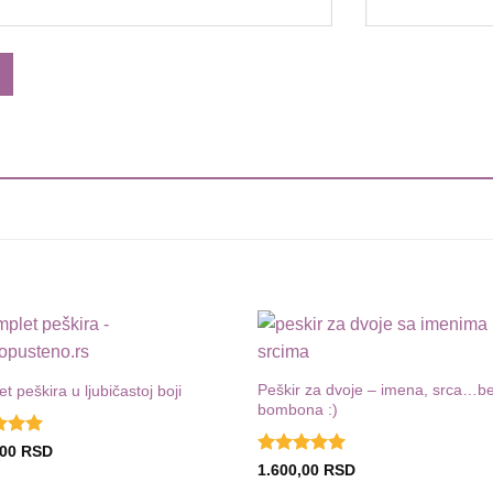
Dodaj
D
u listu
u
Peškir za dvoje – imena, srca…b
t peškira u ljubičastoj boji
želja
bombona :)
eno
,00
RSD
d 5
Ocenjeno
1.600,00
RSD
sa
5
od 5