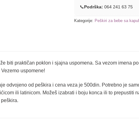
📞
Podrška:
064 241 63 75
Kategorije:
Peškiri za bebe sa kapu
že biti praktičan poklon i sjajna uspomena. Sa vezom imena po 
– Vezemo uspomene!
je odvojeno od peškira i cena veza je 500din. Potrebno je samo 
ćicom ili latinicom. Možeš izabrati i boju konca ili to prepustiti 
 peškira.