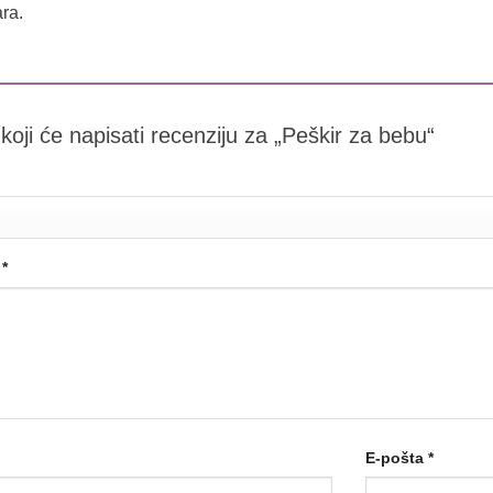
ra.
 koji će napisati recenziju za „Peškir za bebu“
a
*
E-pošta
*