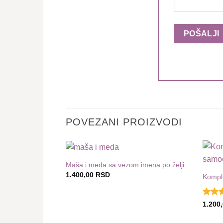
POVEZANI PROIZVODI
Maša i meda sa vezom imena po želji
Dodaj
1.400,00
RSD
u listu
Komple
želja
Ocenj
1.200
sa
5
o