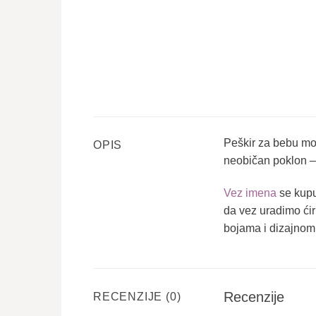
Peškir za bebu mo
OPIS
neobičan poklon 
Vez imena
se kupu
da vez uradimo ćiri
bojama i dizajnom
Recenzije
RECENZIJE (0)