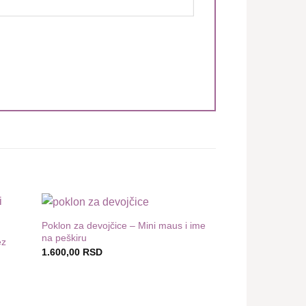
Poklon za devojčice – Mini maus i ime
odaj
Dodaj
na peškiru
 listu
u listu
ez
želja
želja
1.600,00
RSD