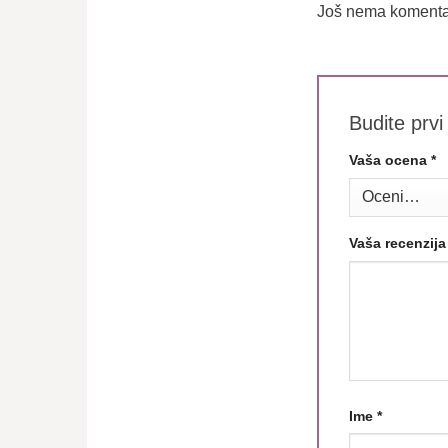
Još nema komenta
Budite prvi
Vaša ocena
*
Vaša recenzij
Ime
*