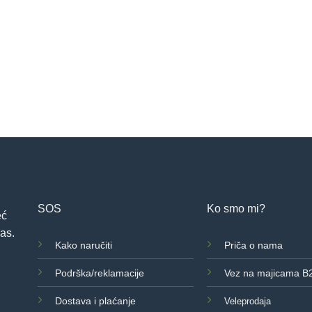
SOS
Ko smo mi?
eć
as.
Kako naručiti
Priča o nama
Podrška/reklamacije
Vez na majicama B
Dostava i plaćanje
Veleprodaja