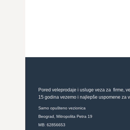
Pored veleprodaje i usluge veza za firme, v
15 godina vezemo i najlepše uspomene za v
Samo opušteno vezionica
Beograd, Mitropolita Petra 19
MB: 62856653