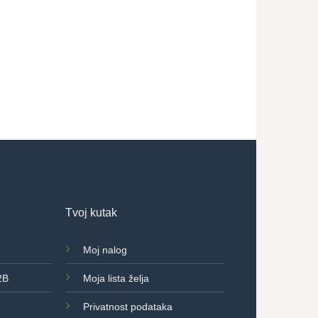
Peškiri u komplet
za njega :)
1.200,00
RSD
Tvoj kutak
Moj nalog
2B
Moja lista želja
Privatnost podataka