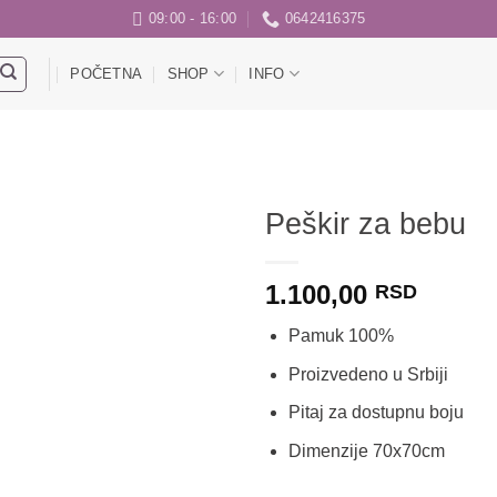
09:00 - 16:00
0642416375
POČETNA
SHOP
INFO
Peškir za bebu
Dodaj
1.100,00
u listu
RSD
želja
Pamuk 100%
Proizvedeno u Srbiji
Pitaj za dostupnu boju
Dimenzije 70x70cm