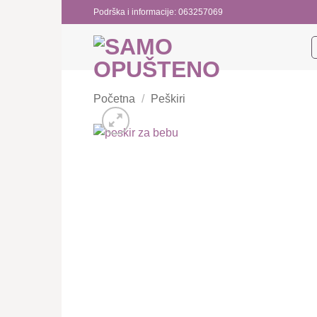
Preskoči
Podrška i informacije: 063257069
na
sadržaj
Početna
/
Peškiri