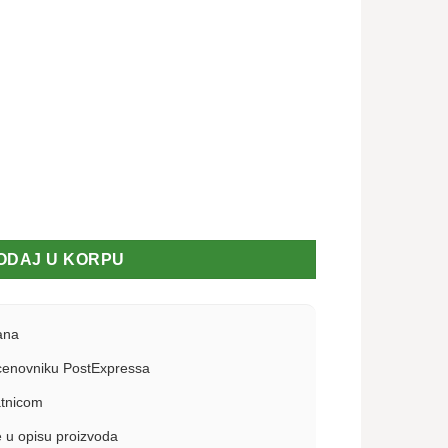
ODAJ U KORPU
ana
enovniku PostExpressa
atnicom
 u opisu proizvoda