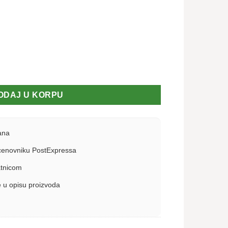
 peškira količina
ODAJ U KORPU
ana
enovniku PostExpressa
atnicom
 u opisu proizvoda