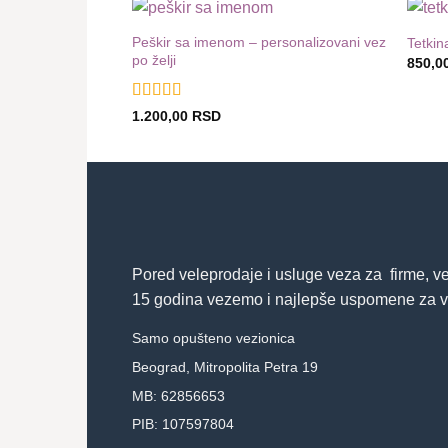
Peškir sa imenom – personalizovani vez
Tetkin
Dodaj
po želji
850,0
u listu
želja
Ocenjeno sa
1.200,00
RSD
5
od 5
Pored veleprodaje i usluge veza za firme, v
15 godina vezemo i najlepše uspomene za v
Samo opušteno vezionica
Beograd, Mitropolita Petra 19
MB: 62856653
PIB: 107597804