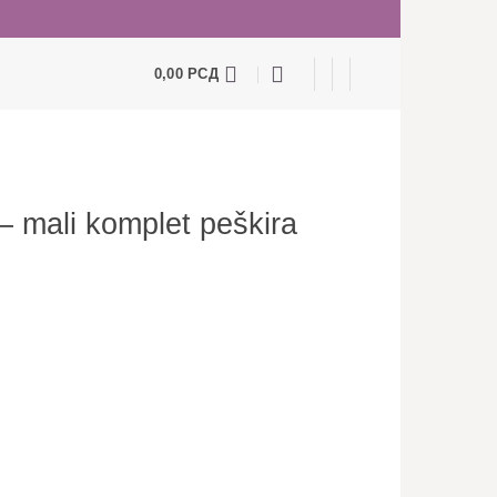
0,00
РСД
– mali komplet peškira