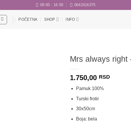
09:00 - 16:00
0642416375
POČETNA
SHOP
INFO
Mrs always right 
Dodaj
1.750,00
u listu
RSD
želja
Pamuk 100%
Turski frotir
30x50cm
Boja: bela