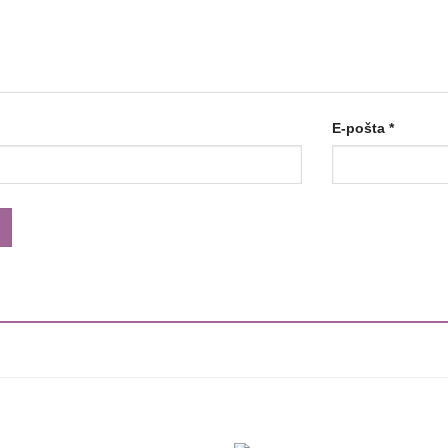
E-pošta
*