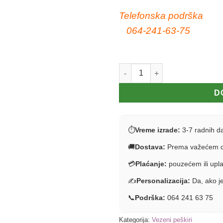
Telefonska podrška
064-241-63-75
Mrs always right - mali komplet
D
⏱
Vreme izrade:
3-7 radnih d
🚚
Dostava:
Prema važećem c
💳
Plaćanje:
pouzećem ili upl
✍️
Personalizacija:
Da, ako je
📞
Podrška:
064 241 63 75
Kategorija:
Vezeni peškiri