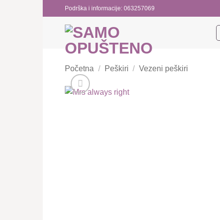
Preskoči
Podrška i informacije: 063257069
na
sadržaj
Početna
/
Peškiri
/
Vezeni peškiri