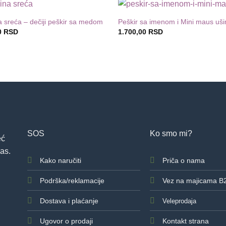
a sreća – dečiji peškir sa medom
Peškir sa imenom i Mini maus uš
Dodaj
D
0
RSD
1.700,00
RSD
u listu
u
želja
SOS
Ko smo mi?
eć
as.
Kako naručiti
Priča o nama
Podrška/reklamacije
Vez na majicama B
Dostava i plaćanje
Veleprodaja
Ugovor o prodaji
Kontakt strana