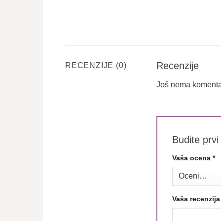
Recenzije
RECENZIJE (0)
Još nema komenta
Budite prvi
Vaša ocena
*
Vaša recenzij