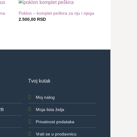
ima
Poklon – komplet peškira za nju i njega
odaj
Dodaj
2.500,00
RSD
 listu
u listu
Dečiji peškir sa i
želja
želja
čovečuljkom :)
850,00
RSD
Tvoj kutak
Moj nalog
2B
Moja lista želja
Privatnost podataka
Vrati se u prodavnicu