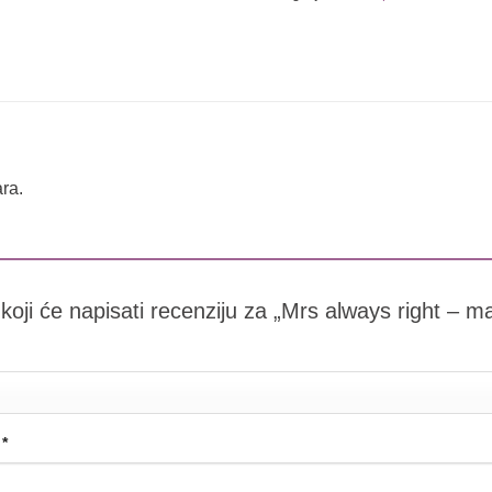
ra.
 koji će napisati recenziju za „Mrs always right – m
a
*