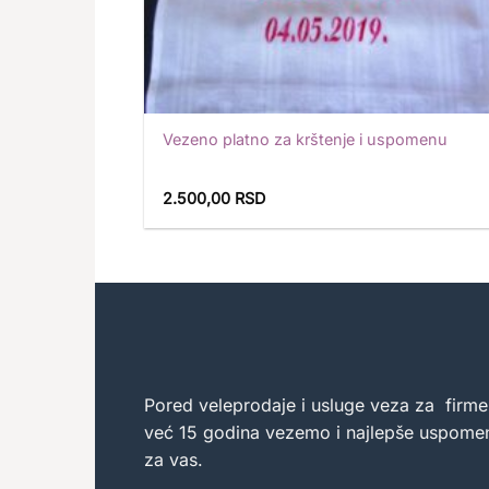
Vezeno platno za krštenje i uspomenu
2.500,00
RSD
Pored veleprodaje i usluge veza za firme
već 15 godina vezemo i najlepše uspome
za vas.