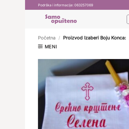
Preskoči
Podrška i informacije: 063257069
na
sadržaj
Početna
/
Proizvod Izaberi Boju Konca:
MENI
Do
li
že