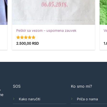
Peškir sa vezom – uspomena zauvek
Ve
Ocenjeno
2.500,00
RSD
1
sa
5
od 5
SOS
Ko smo mi?
,
ne
Kako naručiti
Priča o nama