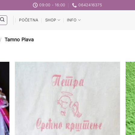
09:00 - 16:00
0642416375
POČETNA
SHOP
INFO
/
Tamno Plava
daj
Dodaj
u
u
stu
listu
lja
želja