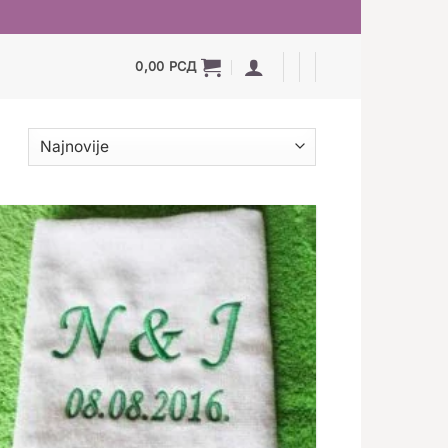
0,00
РСД
Dodaj
u
listu
želja