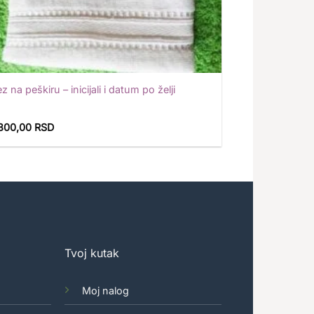
z na peškiru – inicijali i datum po želji
.800,00
RSD
Tvoj kutak
Moj nalog