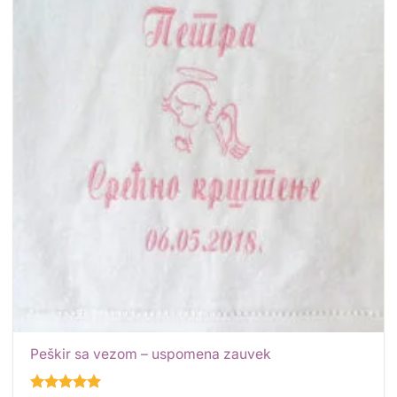
Dodaj
u
listu
želja
Peškir sa vezom – uspomena zauvek