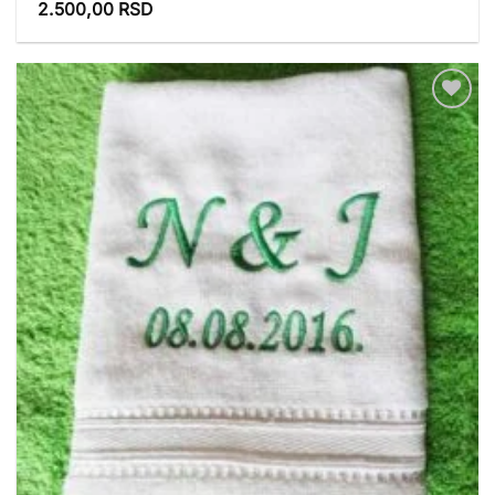
Ocenjeno
2.500,00
RSD
sa
5
od 5
Dodaj
u
listu
želja