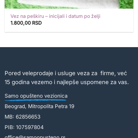
Vez na peškiru – inicijali i datum po želji
1.800,00
RSD
Pored veleprodaje i usluge veza za firme, već
15 godina vezemo i najlepše uspomene za vas.
Samo opušteno vezionica
Beograd, Mitropolita Petra 19
MB: 62856653
PIB: 107597804
office@samoopusteno.rs