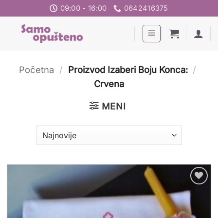
Preskoči
09:00 - 16:00
0642416375
na
sadržaj
Početna
/
Proizvod Izaberi Boju Konca:
/
Crvena
MENI
Dodaj
u
listu
želja