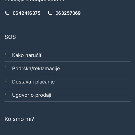
0642416375
063257069
SOS
Kako naručiti
Podrška/reklamacije
Dostava i plaćanje
Ugovor o prodaji
Ko smo mi?